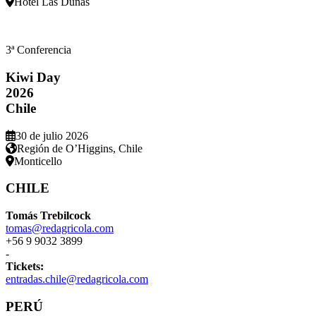
Hotel Las Dunas
3ª Conferencia
Kiwi Day
2026
Chile
30 de julio 2026
Región de O’Higgins, Chile
Monticello
CHILE
Tomás Trebilcock
tomas@redagricola.com
+56 9 9032 3899
-
Tickets:
entradas.chile@redagricola.com
PERÚ