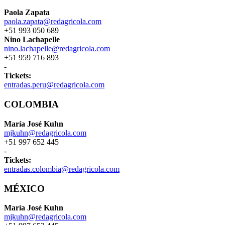
Paola Zapata
paola.zapata@redagricola.com
+51 993 050 689
Nino Lachapelle
nino.lachapelle@redagricola.com
+51 959 716 893
-
Tickets:
entradas.peru@redagricola.com
COLOMBIA
María José Kuhn
mjkuhn@redagricola.com
+51 997 652 445
-
Tickets:
entradas.colombia@redagricola.com
MÉXICO
María José Kuhn
mjkuhn@redagricola.com