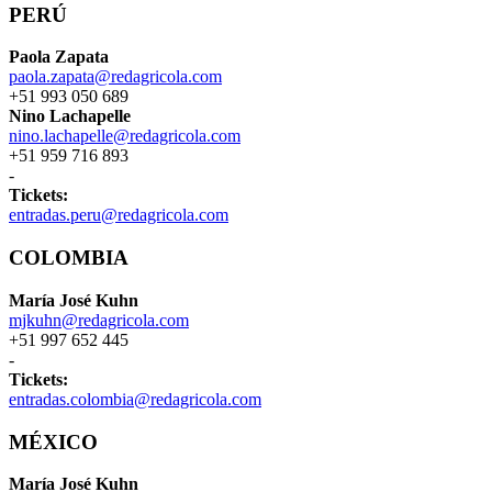
PERÚ
Paola Zapata
paola.zapata@redagricola.com
+51 993 050 689
Nino Lachapelle
nino.lachapelle@redagricola.com
+51 959 716 893
-
Tickets:
entradas.peru@redagricola.com
COLOMBIA
María José Kuhn
mjkuhn@redagricola.com
+51 997 652 445
-
Tickets:
entradas.colombia@redagricola.com
MÉXICO
María José Kuhn