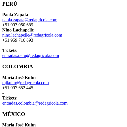
PERÚ
Paola Zapata
paola.zapata@redagricola.com
+51 993 050 689
Nino Lachapelle
nino.lachapelle@redagricola.com
+51 959 716 893
-
Tickets:
entradas.peru@redagricola.com
COLOMBIA
María José Kuhn
mjkuhn@redagricola.com
+51 997 652 445
-
Tickets:
entradas.colombia@redagricola.com
MÉXICO
María José Kuhn