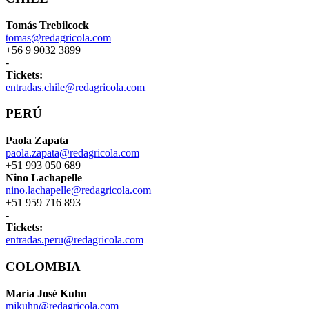
Tomás Trebilcock
tomas@redagricola.com
+56 9 9032 3899
-
Tickets:
entradas.chile@redagricola.com
PERÚ
Paola Zapata
paola.zapata@redagricola.com
+51 993 050 689
Nino Lachapelle
nino.lachapelle@redagricola.com
+51 959 716 893
-
Tickets:
entradas.peru@redagricola.com
COLOMBIA
María José Kuhn
mjkuhn@redagricola.com