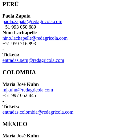
PERÚ
Paola Zapata
paola.zapata@redagricola.com
+51 993 050 689
Nino Lachapelle
nino.lachapelle@redagricola.com
+51 959 716 893
-
Tickets:
entradas.peru@redagricola.com
COLOMBIA
María José Kuhn
mjkuhn@redagricola.com
+51 997 652 445
-
Tickets:
entradas.colombia@redagricola.com
MÉXICO
María José Kuhn