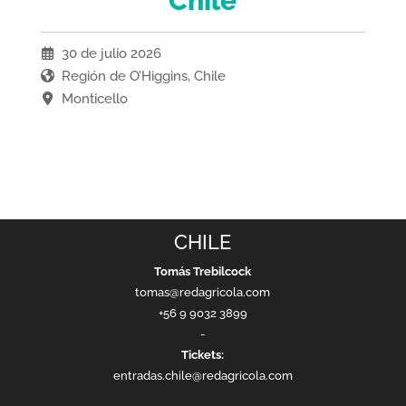
Chile
30 de julio 2026
Región de O’Higgins, Chile
Monticello
CHILE
Tomás Trebilcock
tomas@redagricola.com
+56 9 9032 3899
-
Tickets:
entradas.chile@redagricola.com