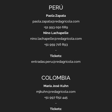
PERÚ
Paola Zapata
paola.zapata@redagricola.com
+51 993 050 689
Nino Lachapelle
nino.lachapelle@redagricola.com
+51 959 716 893
-
Tickets:
entradas.peru@redagricola.com
COLOMBIA
María José Kuhn
mjkuhn@redagricola.com
+51 997 652 445
-
Tickets: