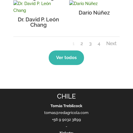
Darío Núñez
Dr. David P. León
Chang
1
2
3
4
Next
Ver todos
CHILE
Tomás Trebilcock
tomas@redagricola.com
+56 9 9032 3899
-