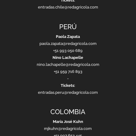
Tickets:
entradas.chile@redagricola.com
PERÚ
Paola Zapata
paola.zapata@redagricola.com
+51 993 050 689
Nino Lachapelle
nino.lachapelle@redagricola.com
+51 959 716 893
-
Tickets:
entradas.peru@redagricola.com
COLOMBIA
María José Kuhn
mjkuhn@redagricola.com
+51 997 652 445