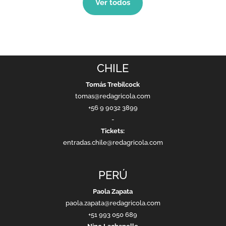
Ver todos
CHILE
Tomás Trebilcock
tomas@redagricola.com
+56 9 9032 3899
-
Tickets:
entradas.chile@redagricola.com
PERÚ
Paola Zapata
paola.zapata@redagricola.com
+51 993 050 689