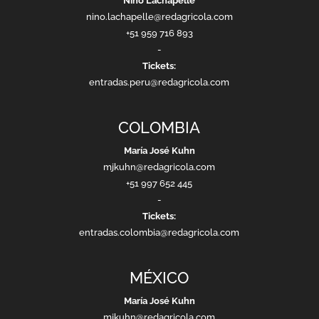
Nino Lachapelle
nino.lachapelle@redagricola.com
+51 959 716 893
-
Tickets:
entradas.peru@redagricola.com
COLOMBIA
María José Kuhn
mjkuhn@redagricola.com
+51 997 652 445
-
Tickets:
entradas.colombia@redagricola.com
MÉXICO
María José Kuhn
mjkuhn@redagricola.com