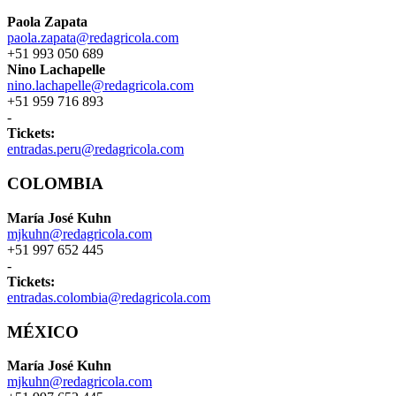
Paola Zapata
paola.zapata@redagricola.com
+51 993 050 689
Nino Lachapelle
nino.lachapelle@redagricola.com
+51 959 716 893
-
Tickets:
entradas.peru@redagricola.com
COLOMBIA
María José Kuhn
mjkuhn@redagricola.com
+51 997 652 445
-
Tickets:
entradas.colombia@redagricola.com
MÉXICO
María José Kuhn
mjkuhn@redagricola.com