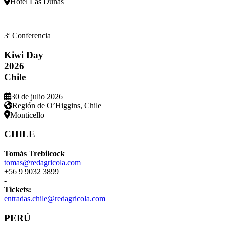
Hotel Las Dunas
3ª Conferencia
Kiwi Day
2026
Chile
30 de julio 2026
Región de O’Higgins, Chile
Monticello
CHILE
Tomás Trebilcock
tomas@redagricola.com
+56 9 9032 3899
-
Tickets:
entradas.chile@redagricola.com
PERÚ