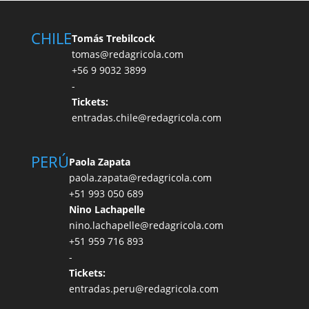
CHILE
Tomás Trebilcock
tomas@redagricola.com
+56 9 9032 3899
-
Tickets:
entradas.chile@redagricola.com
PERÚ
Paola Zapata
paola.zapata@redagricola.com
+51 993 050 689
Nino Lachapelle
nino.lachapelle@redagricola.com
+51 959 716 893
-
Tickets:
entradas.peru@redagricola.com