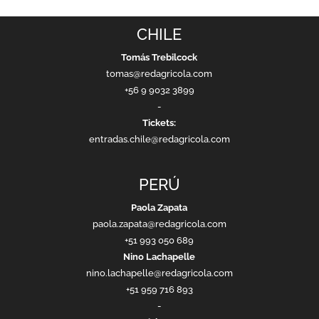
CHILE
Tomás Trebilcock
tomas@redagricola.com
+56 9 9032 3899
-
Tickets:
entradas.chile@redagricola.com
PERÚ
Paola Zapata
paola.zapata@redagricola.com
+51 993 050 689
Nino Lachapelle
nino.lachapelle@redagricola.com
+51 959 716 893
-