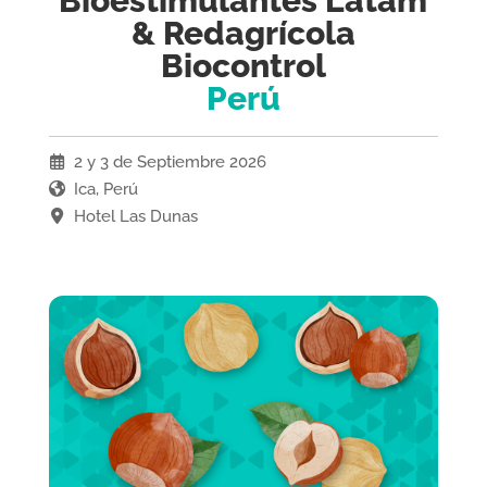
Bioestimulantes Latam
& Redagrícola
Biocontrol
Perú
2 y 3 de Septiembre 2026
Ica, Perú
Hotel Las Dunas