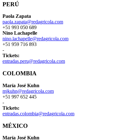
PERÚ
Paola Zapata
paola.zapata@redagricola.com
+51 993 050 689
Nino Lachapelle
nino.lachapelle@redagricola.com
+51 959 716 893
-
Tickets:
entradas.peru@redagricola.com
COLOMBIA
María José Kuhn
mjkuhn@redagricola.com
+51 997 652 445
-
Tickets:
entradas.colombia@redagricola.com
MÉXICO
María José Kuhn