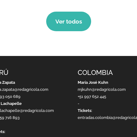
Ver todos
RÚ
COLOMBIA
a Zapata
María José Kuhn
a.zapata@redagricola.com
mjkuhn@redagricola.com
993 050 689
+51 997 652 445
 Lachapelle
-
.lachapelle@redagricola.com
Tickets:
959 716 893
entradas.colombia@redagricol
ts: