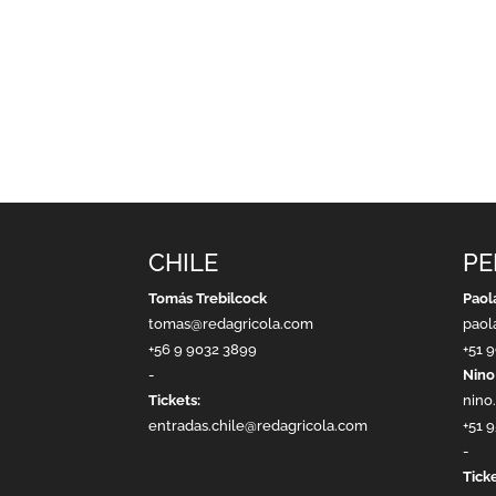
CHILE
PE
Tomás Trebilcock
Paol
tomas@redagricola.com
paol
+56 9 9032 3899
+51 
-
Nino
Tickets:
nino
entradas.chile@redagricola.com
+51 
-
Ticke