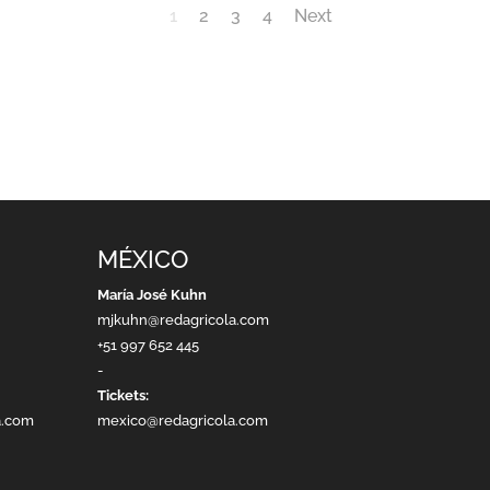
1
2
3
4
Next
MÉXICO
María José Kuhn
mjkuhn@redagricola.com
+51 997 652 445
-
Tickets:
a.com
mexico@redagricola.com