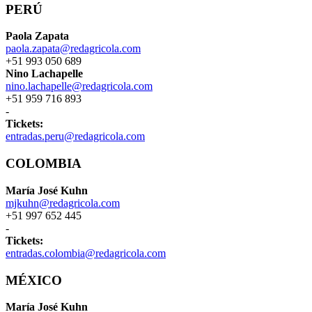
PERÚ
Paola Zapata
paola.zapata@redagricola.com
+51 993 050 689
Nino Lachapelle
nino.lachapelle@redagricola.com
+51 959 716 893
-
Tickets:
entradas.peru@redagricola.com
COLOMBIA
María José Kuhn
mjkuhn@redagricola.com
+51 997 652 445
-
Tickets:
entradas.colombia@redagricola.com
MÉXICO
María José Kuhn