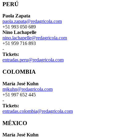
PERÚ
Paola Zapata
paola.zapata@redagricola.com
+51 993 050 689
Nino Lachapelle
nino.lachapelle@redagricola.com
+51 959 716 893
-
Tickets:
entradas.peru@redagricola.com
COLOMBIA
María José Kuhn
mjkuhn@redagricola.com
+51 997 652 445
-
Tickets:
entradas.colombia@redagricola.com
MÉXICO
María José Kuhn