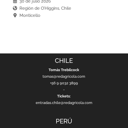
30 de julio 2026
Región de O’Higgins, Chile
Monticello
CHILE
Tomás Trebilcock
tomas@redagricola.com
+56 9 9032 3899
-
Tickets:
entradas.chile@redagricola.com
PERÚ