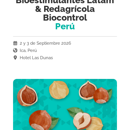
Bioestimulantes Latam
& Redagrícola
Biocontrol
Perú
2 y 3 de Septiembre 2026
Ica, Perú
Hotel Las Dunas