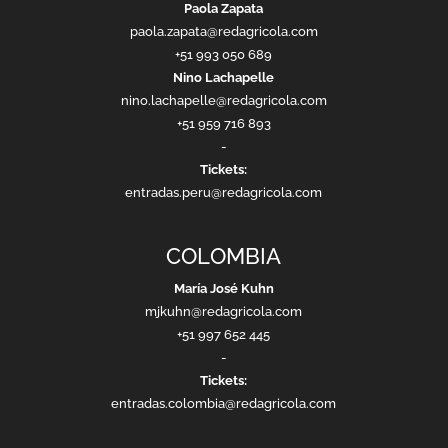
Paola Zapata
paola.zapata@redagricola.com
+51 993 050 689
Nino Lachapelle
nino.lachapelle@redagricola.com
+51 959 716 893
-
Tickets:
entradas.peru@redagricola.com
COLOMBIA
María José Kuhn
mjkuhn@redagricola.com
+51 997 652 445
-
Tickets:
entradas.colombia@redagricola.com