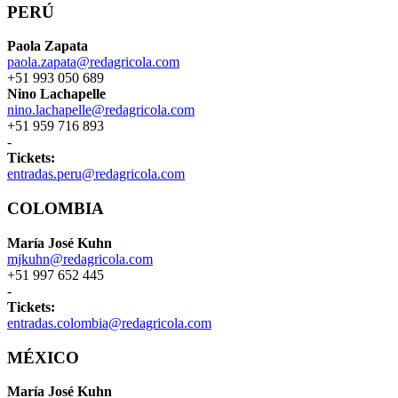
PERÚ
Paola Zapata
paola.zapata@redagricola.com
+51 993 050 689
Nino Lachapelle
nino.lachapelle@redagricola.com
+51 959 716 893
-
Tickets:
entradas.peru@redagricola.com
COLOMBIA
María José Kuhn
mjkuhn@redagricola.com
+51 997 652 445
-
Tickets:
entradas.colombia@redagricola.com
MÉXICO
María José Kuhn