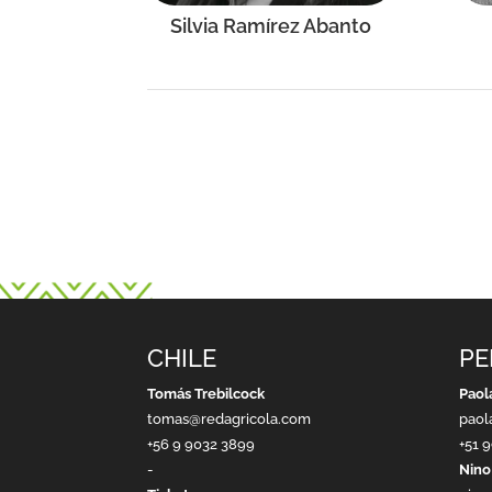
Silvia Ramírez Abanto
CHILE
PE
Tomás Trebilcock
Paol
tomas@redagricola.com
paol
+56 9 9032 3899
+51 
-
Nino