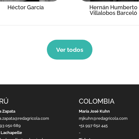
Héctor García
Hernán Humberto
Villalobos Barceló
Ver todos
RÚ
COLOMBIA
a Zapata
María José Kuhn
a.zapata@redagricola.com
mjkuhn@redagricola.com
993 050 689
+51 997 652 445
 Lachapelle
-