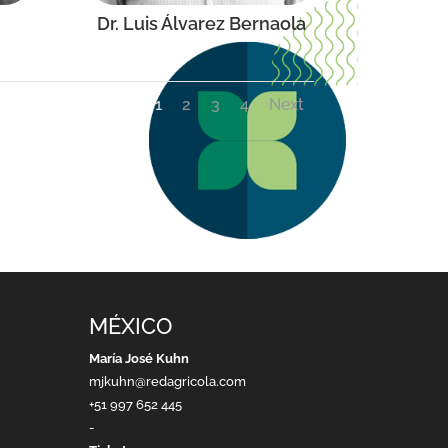
Dr. Luis Álvarez Bernaola
1
2
3
4
Next
MÉXICO
María José Kuhn
mjkuhn@redagricola.com
+51 997 652 445
-