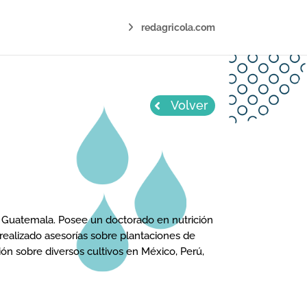
redagricola.com
Volver
e Guatemala. Posee un doctorado en nutrición
a realizado asesorías sobre plantaciones de
ón sobre diversos cultivos en México, Perú,