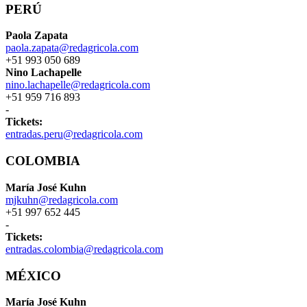
PERÚ
Paola Zapata
paola.zapata@redagricola.com
+51 993 050 689
Nino Lachapelle
nino.lachapelle@redagricola.com
+51 959 716 893
-
Tickets:
entradas.peru@redagricola.com
COLOMBIA
María José Kuhn
mjkuhn@redagricola.com
+51 997 652 445
-
Tickets:
entradas.colombia@redagricola.com
MÉXICO
María José Kuhn