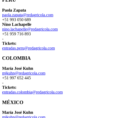
Paola Zapata
paola.zapata@redagricola.com
+51 993 050 689
Nino Lachapelle
nino.lachapelle@redagricola.com
+51 959 716 893
-
Tickets:
entradas.peru@redagricola.com
COLOMBIA
María José Kuhn
mjkuhn@redagricola.com
+51 997 652 445
-
Tickets:
entradas.colombia@redagricola.com
MÉXICO
María José Kuhn
mjkuhn@redagricola.com