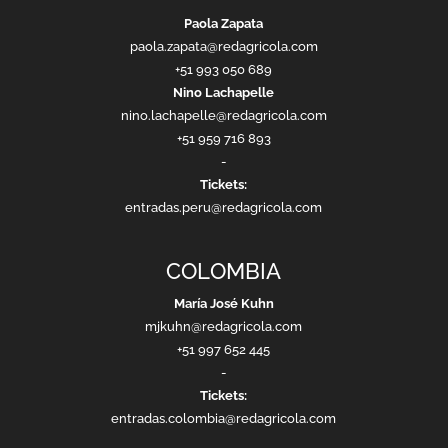
Paola Zapata
paola.zapata@redagricola.com
+51 993 050 689
Nino Lachapelle
nino.lachapelle@redagricola.com
+51 959 716 893
-
Tickets:
entradas.peru@redagricola.com
COLOMBIA
María José Kuhn
mjkuhn@redagricola.com
+51 997 652 445
-
Tickets:
entradas.colombia@redagricola.com