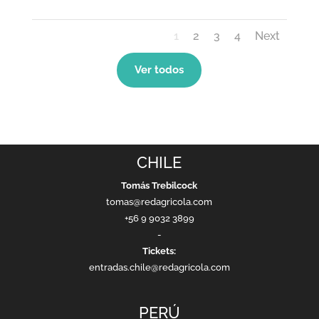
1
2
3
4
Next
Ver todos
CHILE
Tomás Trebilcock
tomas@redagricola.com
+56 9 9032 3899
-
Tickets:
entradas.chile@redagricola.com
PERÚ