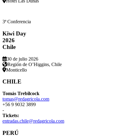
Hotel Las Dunas
3ª Conferencia
Kiwi Day
2026
Chile
30 de julio 2026
Región de O’Higgins, Chile
Monticello
CHILE
Tomás Trebilcock
tomas@redagricola.com
+56 9 9032 3899
-
Tickets:
entradas.chile@redagricola.com
PERÚ