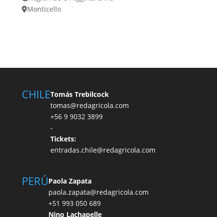
Monticello
CHILE
Tomás Trebilcock
tomas@redagricola.com
+56 9 9032 3899
-
Tickets:
entradas.chile@redagricola.com
PERÚ
Paola Zapata
paola.zapata@redagricola.com
+51 993 050 689
Nino Lachapelle