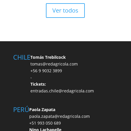
Ver todos
CHILE
Tomás Trebilcock
tomas@redagricola.com
+56 9 9032 3899
-
Tickets:
entradas.chile@redagricola.com
PERÚ
Paola Zapata
paola.zapata@redagricola.com
+51 993 050 689
Nino Lachapelle