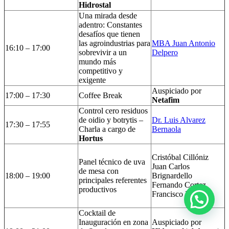
Hidrostal
Una mirada desde
adentro: Constantes
desafíos que tienen
las agroindustrias para
MBA Juan Antonio
16:10 – 17:00
sobrevivir a un
Delpero
mundo más
competitivo y
exigente
Auspiciado por
17:00 – 17:30
Coffee Break
Netafim
Control cero residuos
de oidio y botrytis –
Dr. Luis Alvarez
17:30 – 17:55
Charla a cargo de
Bernaola
Hortus
Cristóbal Cillóniz
Panel técnico de uva
Juan Carlos
de mesa con
18:00 – 19:00
Brignardello
principales referentes
Fernando Cortez
productivos
Francisco Buendía
Cocktail de
Inauguración en zona
Auspiciado por