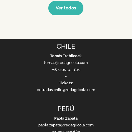
Ver todos
CHILE
Tomás Trebilcock
tomas@redagricola.com
+56 9 9032 3899
-
Tickets:
entradas.chile@redagricola.com
PERÚ
Paola Zapata
paola.zapata@redagricola.com
+51 993 050 689