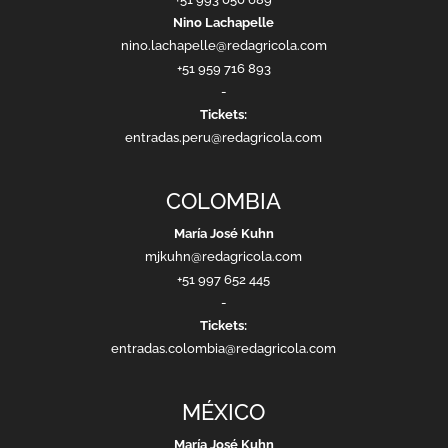
Nino Lachapelle
nino.lachapelle@redagricola.com
+51 959 716 893
-
Tickets:
entradas.peru@redagricola.com
COLOMBIA
María José Kuhn
mjkuhn@redagricola.com
+51 997 652 445
-
Tickets:
entradas.colombia@redagricola.com
MÉXICO
María José Kuhn