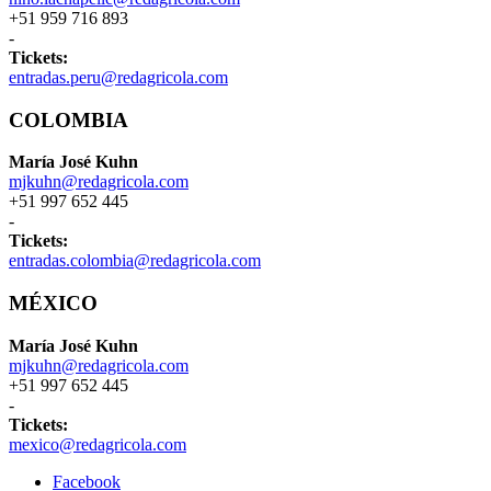
+51 959 716 893
-
Tickets:
entradas.peru@redagricola.com
COLOMBIA
María José Kuhn
mjkuhn@redagricola.com
+51 997 652 445
-
Tickets:
entradas.colombia@redagricola.com
MÉXICO
María José Kuhn
mjkuhn@redagricola.com
+51 997 652 445
-
Tickets:
mexico@redagricola.com
Facebook