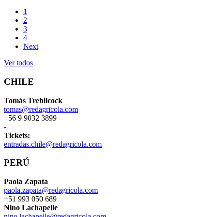
1
2
3
4
Next
Ver todos
CHILE
Tomás Trebilcock
tomas@redagricola.com
+56 9 9032 3899
-
Tickets:
entradas.chile@redagricola.com
PERÚ
Paola Zapata
paola.zapata@redagricola.com
+51 993 050 689
Nino Lachapelle
nino.lachapelle@redagricola.com