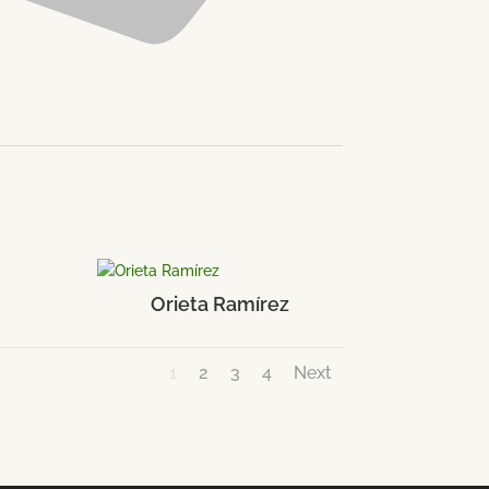
Orieta Ramírez
1
2
3
4
Next