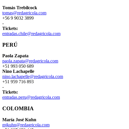
Tomás Trebilcock
tomas@redagricola.com
+56 9 9032 3899
-
Tickets:
entradas.chile@redagricola.com
PERÚ
Paola Zapata
paola.zapata@redagricola.com
+51 993 050 689
Nino Lachapelle
nino.lachapelle@redagricola.com
+51 959 716 893
-
Tickets:
entradas.peru@redagricola.com
COLOMBIA
María José Kuhn
mjkuhn@redagricola.com